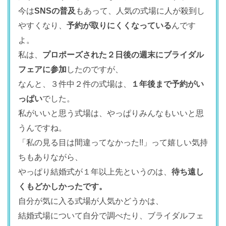
今は
SNSの普及
もあって、人気の式場に人が殺到し
やすくなり、
予約が取りにくくなっている
んです
よ。
私は、
プロポーズされた２日後の週末にブライダル
フェアに参加
したのですが、
なんと、３件中２件の式場は、
１年後まで予約がい
っぱい
でした。
私がいいと思う式場は、やっぱりみんなもいいと思
うんですね。
「私の見る目は間違ってなかった!!」って嬉しい気持
ちもありながら、
やっぱり結婚式が１年以上先というのは、
待ち遠し
くもどかしかったです。
自分が気に入る式場が人気かどうかは、
結婚式場について自分で調べたり、ブライダルフェ