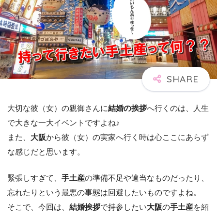
大切な彼（女）の親御さんに
結婚の挨拶
へ行くのは、人生
で大きな一大イベントですよね♪
また、
大阪
から彼（女）の実家へ行く時は心ここにあらず
な感じだと思います。
緊張しすぎて、
手土産
の準備不足や適当なものだったり、
忘れたりという最悪の事態は回避したいものですよね。
そこで、今回は、
結婚挨拶
で持参したい
大阪
の
手土産
を紹