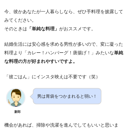
今、彼かあなたが一人暮らしなら、ぜひ手料理を披露して
みてください。
そのときは
「単純な料理」
がおススメです。
結婚生活には安心感を求める男性が多いので、変に凝った
料理より「カレー！ハンバーグ！唐揚げ！」みたいな
単純
な料理の方が好まれやすいですよ。
「彼ごはん」にインスタ映えは不要です（笑）
男は胃袋をつかまれると弱い！
新郎
機会があれば、掃除や洗濯を進んでしてもいいと思いま