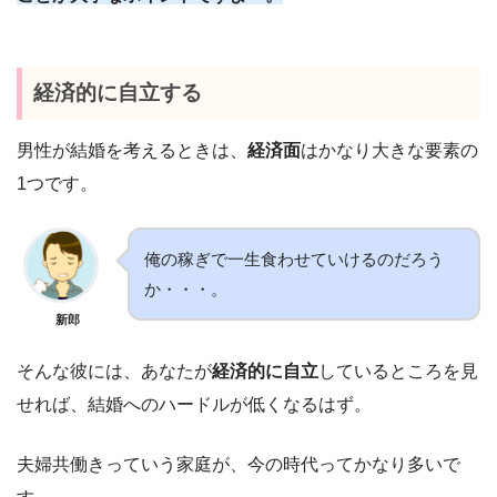
経済的に自立する
男性が結婚を考えるときは、
経済面
はかなり大きな要素の
1つです。
俺の稼ぎで一生食わせていけるのだろう
か・・・。
新郎
そんな彼には、あなたが
経済的に自立
しているところを見
せれば、結婚へのハードルが低くなるはず。
夫婦共働きっていう家庭が、今の時代ってかなり多いで