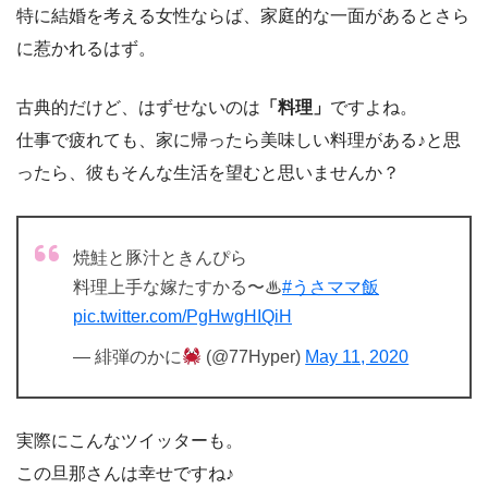
特に結婚を考える女性ならば、家庭的な一面があるとさら
に惹かれるはず。
古典的だけど、はずせないのは
「料理」
ですよね。
仕事で疲れても、家に帰ったら美味しい料理がある♪と思
ったら、彼もそんな生活を望むと思いませんか？
焼鮭と豚汁ときんぴら
料理上手な嫁たすかる〜♨︎
#うさママ飯
pic.twitter.com/PgHwgHIQiH
— 緋弾のかに
(@77Hyper)
May 11, 2020
実際にこんなツイッターも。
この旦那さんは幸せですね♪