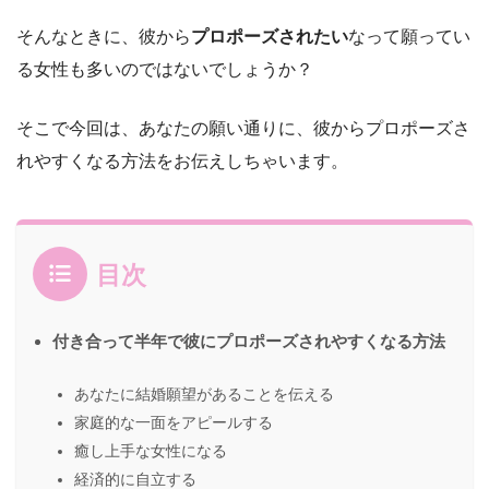
そんなときに、彼から
プロポーズされたい
なって願ってい
る女性も多いのではないでしょうか？
そこで今回は、あなたの願い通りに、彼からプロポーズさ
れやすくなる方法をお伝えしちゃいます。
目次
付き合って半年で彼にプロポーズされやすくなる方法
あなたに結婚願望があることを伝える
家庭的な一面をアピールする
癒し上手な女性になる
経済的に自立する