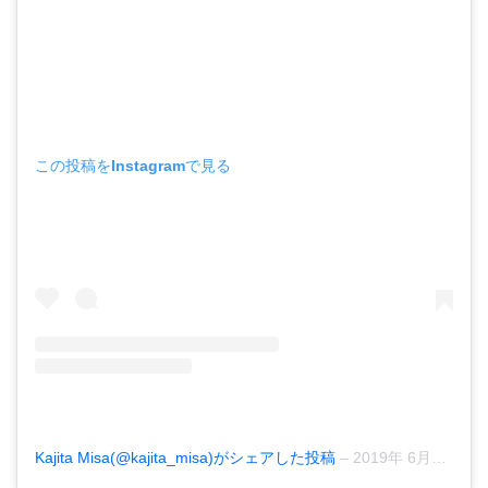
この投稿をInstagramで見る
Kajita Misa(@kajita_misa)がシェアした投稿
–
2019年 6月月26日午後8時50分PDT