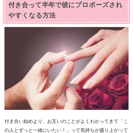
付き合って半年で彼にプロポーズされ
やすくなる方法
付き合い始めより、お互いのことがよくわかってきて「こ
の人とずっと一緒にいたい！」って気持ちが盛り上がって