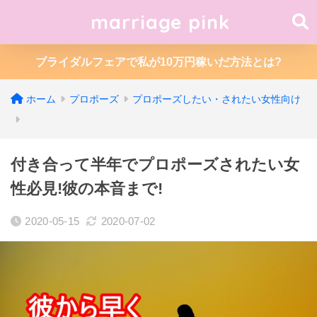
marriage pink
ブライダルフェアで私が10万円稼いだ方法とは?
ホーム
プロポーズ
プロポーズしたい・されたい女性向け
付き合って半年でプロポーズされたい女
性必見!彼の本音まで!
2020-05-15
2020-07-02