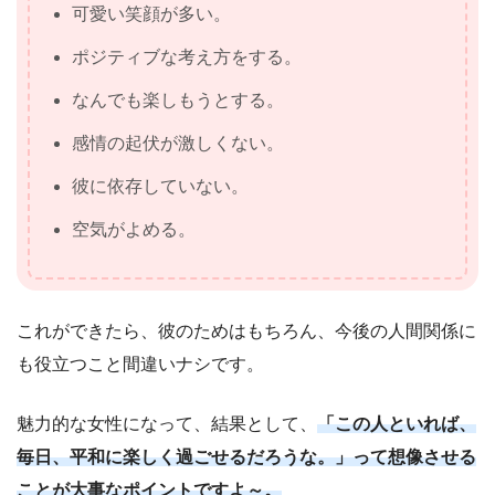
可愛い笑顔が多い。
ポジティブな考え方をする。
なんでも楽しもうとする。
感情の起伏が激しくない。
彼に依存していない。
空気がよめる。
これができたら、彼のためはもちろん、今後の人間関係に
も役立つこと間違いナシです。
魅力的な女性になって、結果として、
「この人といれば、
毎日、平和に楽しく過ごせるだろうな。」って想像させる
ことが大事なポイントですよ～。