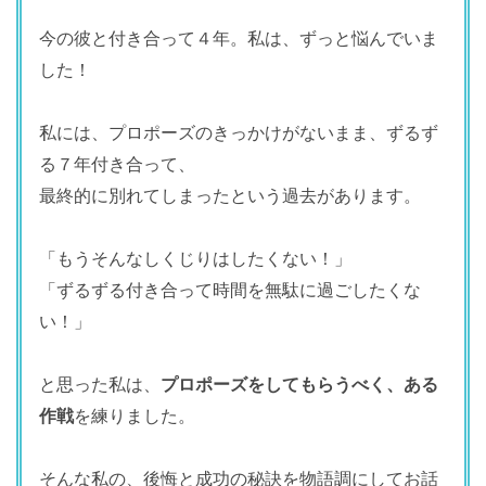
・
今の彼と付き合って４年。私は、ずっと悩んでいま
した！
・
私には、プロポーズのきっかけがないまま、ずるず
る７年付き合って、
最終的に別れてしまったという過去があります。
・
「もうそんなしくじりはしたくない！」
「ずるずる付き合って時間を無駄に過ごしたくな
い！」
・
と思った私は、
プロポーズをしてもらうべく、ある
作戦
を練りました。
・
そんな私の、後悔と成功の秘訣を物語調にしてお話