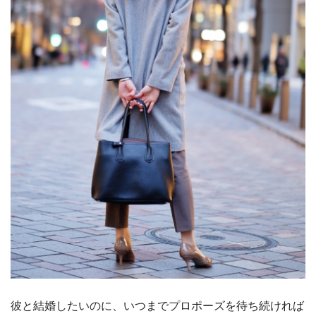
彼と結婚したいのに、いつまでプロポーズを待ち続ければ