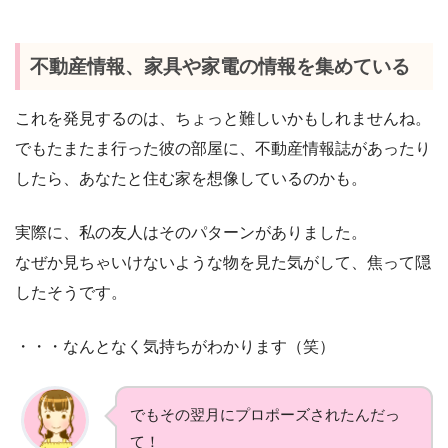
不動産情報、家具や家電の情報を集めている
これを発見するのは、ちょっと難しいかもしれませんね。
でもたまたま行った彼の部屋に、不動産情報誌があったり
したら、あなたと住む家を想像しているのかも。
実際に、私の友人はそのパターンがありました。
なぜか見ちゃいけないような物を見た気がして、焦って隠
したそうです。
・・・なんとなく気持ちがわかります（笑）
でもその翌月にプロポーズされたんだっ
て！