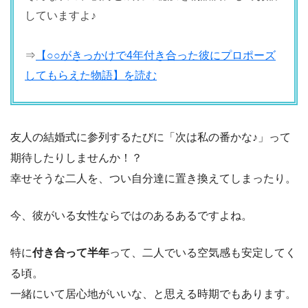
していますよ♪
・
⇒
【○○がきっかけで4年付き合った彼にプロポーズ
してもらえた物語】を読む
友人の結婚式に参列するたびに「次は私の番かな♪」って
期待したりしませんか！？
幸せそうな二人を、つい自分達に置き換えてしまったり。
今、彼がいる女性ならではのあるあるですよね。
特に
付き合って半年
って、二人でいる空気感も安定してく
る頃。
一緒にいて居心地がいいな、と思える時期でもあります。