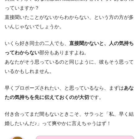
っていますか？
直接聞いたことがないからわからない、という方の方が多
いんじゃないでしょうか。
いくら好き同士の二人でも、
直接聞かないと、人の気持ち
ってわからない
部分もありますよね。
あなたがそう思っているのと同じように、彼もそう思って
いるかもしれません。
早くプロポーズされたい、と思っているなら、まずは
あな
たの気持ちを先に伝えておくのが大切
です。
付き合ってまだ間もないときこそ、サラっと「私、早く結
婚したいんだ♪」って爽やかに言えちゃうはず！