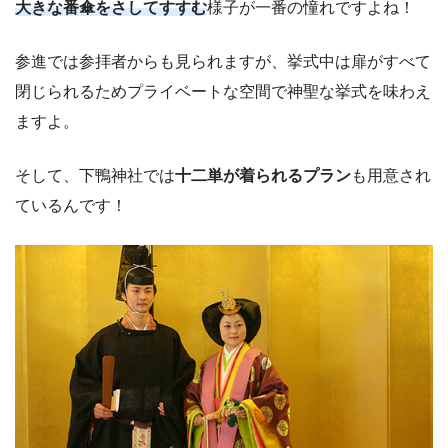
大きな番傘をさしてすすむ
様子が一番の憧れですよね！
参進では参拝者からも見られますが、挙式中は扉がすべて
閉じられるためプライベートな空間で神聖な挙式を味わえ
ますよ。
そして、下鴨神社では
十二単が着られるプラン
も用意され
ているんです！