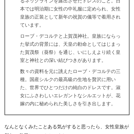
るネックラインを露出させたドレスのこと。日
本では明治期に女性の中礼服に定められ、女性
皇族の正装として新年の祝賀の儀等で着用され
ています。
ローブ・デコルテと上賀茂神社。皇族にならっ
た挙式の背景には、天皇の勅命としてはじまっ
た賀茂祭（葵祭）を通じ、いにしえより続く皇
室と神社との深い結びつきがあります。
数々の資料を元に誂えたローブ・デコルテの三
種。国産シルクの最高級の生地を贅沢に用い
た、世界でひとつだけの純白のドレスです。淑
女にふさわしいエレガントなシルエットが、花
嫁の内に秘められた美しさを引き出します。
なんとなくみたことある気がすると思ったら、女性皇族が